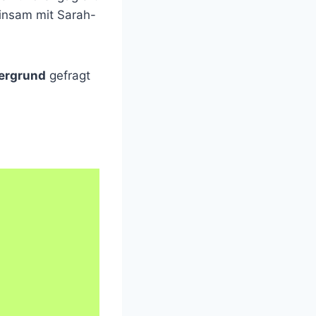
insam mit Sarah-
tergrund
gefragt