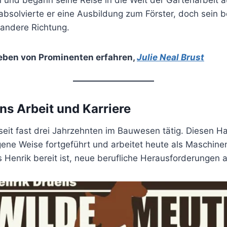
 und begann seine Reise in die Welt der Gartenarbeit 
bsolvierte er eine Ausbildung zum Förster, doch sein b
e andere Richtung.
eben von Prominenten erfahren
,
Julie Neal Brust
ns Arbeit und Karriere
 seit fast drei Jahrzehnten im Bauwesen tätig. Diesen 
gene Weise fortgeführt und arbeitet heute als Maschine
ss Henrik bereit ist, neue berufliche Herausforderunge