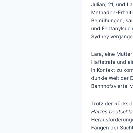
Julian, 21, und L
Methadon-Erhaltu
Bemühungen, saub
und Fentanylsucht
Sydney vergangen,
Lara, eine Mutter
Haftstrafe und e
in Kontakt zu kom
dunkle Welt der D
Bahnhofsviertel v
Trotz der Rücksc
Hartes Deutschl
Herausforderunge
Fängen der Sucht