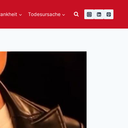
rankheit
Todesursache