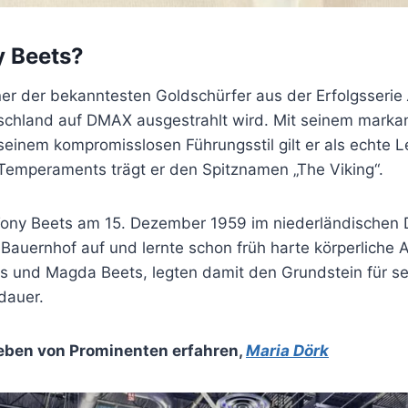
y Beets?
ner der bekanntesten Goldschürfer aus der Erfolgsserie
tschland auf DMAX ausgestrahlt wird. Mit seinem markan
seinem kompromisslosen Führungsstil gilt er als echte 
Temperaments trägt er den Spitznamen „The Viking“.
ny Beets am 15. Dezember 1959 im niederländischen D
Bauernhof auf und lernte schon früh harte körperliche 
us und Magda Beets, legten damit den Grundstein für se
dauer.
eben von Prominenten erfahren
,
Maria Dörk