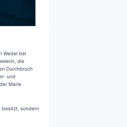
n Wedel bei
elerin, die
chen Durchbruch
er- und
 der Marie
 besitzt, sondern