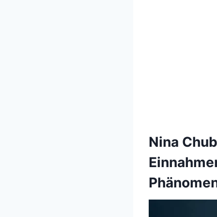
Nina Chub
Einnahmen
Phänome