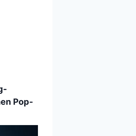
g-
hen Pop-