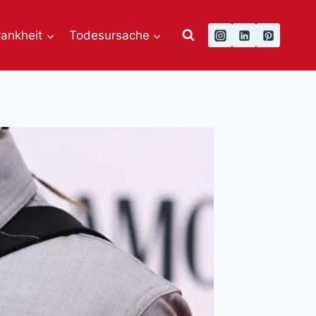
rankheit
Todesursache