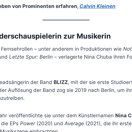
eben von Prominenten erfahren
,
Calvin Kleinen
derschauspielerin zur Musikerin
 Fernsehrollen – unter anderem in Produktionen wie
Not
und
Letzte Spur: Berlin
– verlagerte Nina Chuba ihren 
Leadsängerin der Band
BLIZZ
, mit der sie erste Studioe
er Auflösung der Band zog sie 2019 nach Berlin, um ihr
zutreiben.
ahr veröffentlichte sie unter dem Künstlernamen
Nina 
n die EPs
Power
(2020) und
Average
(2021), die ihr ers
 Musikszene einbrachten.