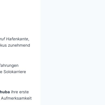
ruf Hafenkante
,
Fokus zunehmend
rfahrungen
e Solokarriere
Chuba
ihre erste
te Aufmerksamkeit