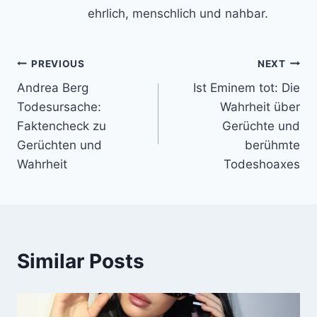
ehrlich, menschlich und nahbar.
Post
PREVIOUS
NEXT
Andrea Berg
Ist Eminem tot: Die
navigation
Todesursache:
Wahrheit über
Faktencheck zu
Gerüchte und
Gerüchten und
berühmte
Wahrheit
Todeshoaxes
Similar Posts