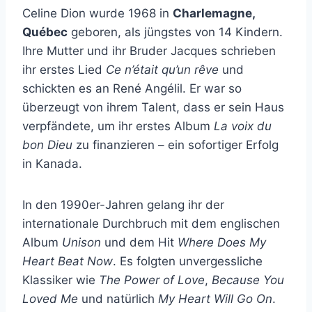
Celine Dion wurde 1968 in
Charlemagne,
Québec
geboren, als jüngstes von 14 Kindern.
Ihre Mutter und ihr Bruder Jacques schrieben
ihr erstes Lied
Ce n’était qu’un rêve
und
schickten es an René Angélil. Er war so
überzeugt von ihrem Talent, dass er sein Haus
verpfändete, um ihr erstes Album
La voix du
bon Dieu
zu finanzieren – ein sofortiger Erfolg
in Kanada.
In den 1990er-Jahren gelang ihr der
internationale Durchbruch mit dem englischen
Album
Unison
und dem Hit
Where Does My
Heart Beat Now
. Es folgten unvergessliche
Klassiker wie
The Power of Love
,
Because You
Loved Me
und natürlich
My Heart Will Go On
.