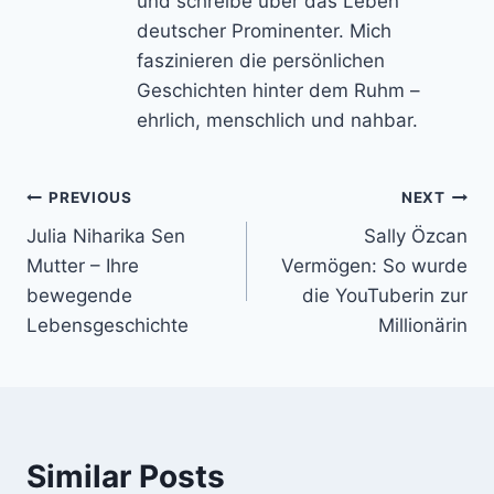
und schreibe über das Leben
deutscher Prominenter. Mich
faszinieren die persönlichen
Geschichten hinter dem Ruhm –
ehrlich, menschlich und nahbar.
Post
PREVIOUS
NEXT
Julia Niharika Sen
Sally Özcan
navigation
Mutter – Ihre
Vermögen: So wurde
bewegende
die YouTuberin zur
Lebensgeschichte
Millionärin
Similar Posts