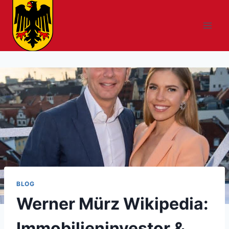
Skip
to
content
BLOG
Werner Mürz Wikipedia:
Immobilieninvestor &