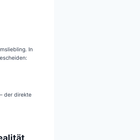
sliebling. In
bescheiden:
– der direkte
alität