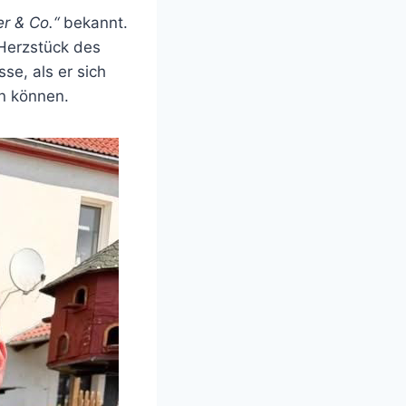
er & Co.“
bekannt.
s Herzstück des
e, als er sich
en können.