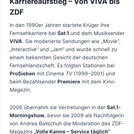
Karriereaufstieg – Von VIVA bis
ZDF
In den 1990er Jahren startete Krüger ihre
Fernsehkarriere bei
Sat.1
und dem Musiksender
VIVA
. Sie moderierte Sendungen wie
„Movie“
,
„Interactive“
und
„Jam“
und wurde schnell zu
einem bekannten Gesicht der deutschen
Fernsehlandschaft. Es folgten Stationen bei
ProSieben
mit
Cinema TV
(1999–2001) und
beim Bezahlsender
Premiere
mit dem
Kino-
Magazin
.
2006 übernahm sie Vertretungen in der
Sat.1-
Morningshow
, bevor sie 2009 als Nachfolgerin
von Andrea Ballschuh die Moderation des ZDF-
Magazins
„Volle Kanne – Service täglich“