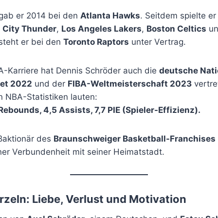
gab er 2014 bei den
Atlanta Hawks
. Seitdem spielte e
 City Thunder
,
Los Angeles Lakers
,
Boston Celtics
un
 steht er bei den
Toronto Raptors
unter Vertrag.
-Karriere hat Dennis Schröder auch die
deutsche Nat
et 2022
und der
FIBA-Weltmeisterschaft 2023
vertre
n NBA-Statistiken lauten:
Rebounds, 4,5 Assists, 7,7 PIE (Spieler-Effizienz).
ßaktionär des
Braunschweiger Basketball-Franchises
ner Verbundenheit mit seiner Heimatstadt.
rzeln: Liebe, Verlust und Motivation