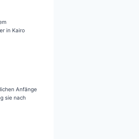
nem
er in Kairo
flichen Anfänge
og sie nach