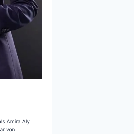
ls Amira Aly
war von