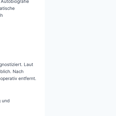
 Autobiografie
atische
ch
nostiziert. Laut
blich. Nach
perativ entfernt.
g und