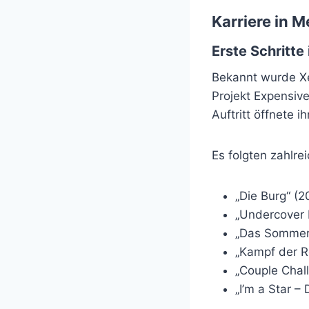
Karriere in 
Erste Schritte
Bekannt wurde Xe
Projekt Expensiv
Auftritt öffnete 
Es folgten zahlre
„Die Burg“ (2
„Undercover 
„Das Sommerh
„Kampf der Re
„Couple Chal
„I’m a Star 