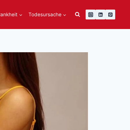
rankheit
Todesursache