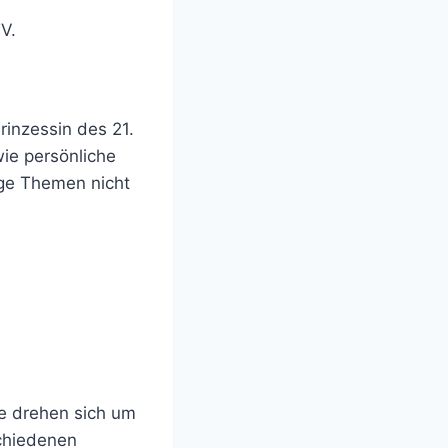
V.
rinzessin des 21.
wie persönliche
ige Themen nicht
te drehen sich um
schiedenen