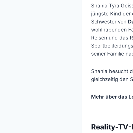
Shania Tyra Gei
jüngste Kind de
Schwester von
D
wohlhabenden Fam
Reisen und das R
Sportbekleidung
seiner Familie n
Shania besucht 
gleichzeitig den 
Mehr über das L
Reality-TV-