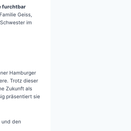
e furchtbar
Familie Geiss,
e Schwester im
iner Hamburger
re. Trotz dieser
ne Zukunft als
g präsentiert sie
t und den