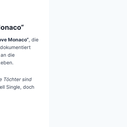
Monaco“
Love Monaco“
, die
w dokumentiert
 an die
Leben.
e Töchter sind
ell Single, doch