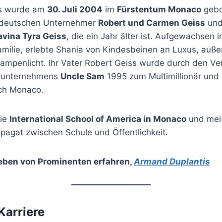
ss wurde am
30. Juli 2004
im
Fürstentum Monaco
gebor
r deutschen Unternehmer
Robert und Carmen Geiss
und
avina Tyra Geiss
, die ein Jahr älter ist. Aufgewachsen i
ilie, erlebte Shania von Kindesbeinen an Luxus, auß
ampenlicht. Ihr Vater Robert Geiss wurde durch den Ve
sunternehmens
Uncle Sam
1995 zum Multimillionär und
ach Monaco.
die
International School of America in Monaco
und meis
Spagat zwischen Schule und Öffentlichkeit.
eben von Prominenten erfahren
,
Armand Duplantis
Karriere