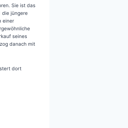
en. Sie ist das
 die jüngere
n einer
ergewöhnliche
rkauf seines
 zog danach mit
tert dort