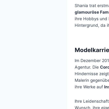
Shania trat erst
glamouröse Fami
ihre Hobbys und 
Hintergrund, da i
Modelkarrie
Im Dezember 2019
Agentur. Die
Cor
Hindernisse zeigt
Malerin gegenüber
ihre Werke auf
In
Ihre Leidenschaf
Wunsch, ihre eige