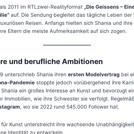
mals 2011 im RTLzwei-Realityformat
„Die Geissens – Ein
lie“
auf. Die Sendung begleitet das tägliche Leben der 
luxuriösen Reisen. Anfangs hielten sich Shania und ihr
hre Eltern die meiste Aufmerksamkeit auf sich zogen.
re und berufliche Ambitionen
 unterschrieb Shania ihren
ersten Modelvertrag
bei e
ona-Pandemie
stoppte jedoch vorübergehend ihre Karrie
 Shania ein großes Interesse an Kunst und bevorzugt ei
 Immobilien, wie ihre Schwester sie verfolgt. Regelmäßi
stagram
, wo sie 2022 rund 545.000 Follower hat.
t für Kunst unterstreicht ihre wachsende Unabhängigkei
ne Identität zu entwickeln.