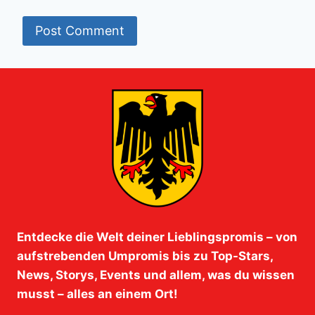
Entdecke die Welt deiner Lieblingspromis – von
aufstrebenden Umpromis bis zu Top-Stars,
News, Storys, Events und allem, was du wissen
musst – alles an einem Ort!