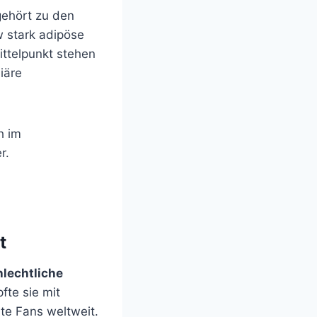
gehört zu den
 stark adipöse
ttelpunkt stehen
iäre
h im
r.
t
hlechtliche
fte sie mit
te Fans weltweit.