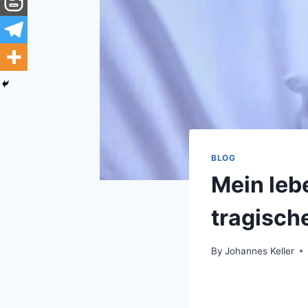
BLOG
Mein leb
tragisch
By
Johannes Keller