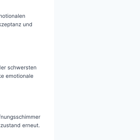
motionalen
akzeptanz und
 der schwersten
ke emotionale
ffnungsschimmer
szustand erneut.