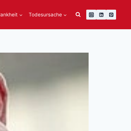
rankheit
Todesursache