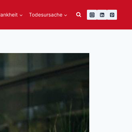
rankheit
Todesursache