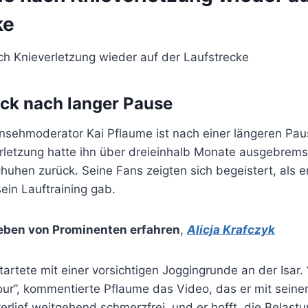
ke
ck nach langer Pause
nsehmoderator Kai Pflaume ist nach einer längeren Pau
erletzung hatte ihn über dreieinhalb Monate ausgebremst
huhen zurück. Seine Fans zeigten sich begeistert, als e
sein Lauftraining gab.
eben von Prominenten erfahren
,
Alicja Krafczyk
rtete mit einer vorsichtigen Joggingrunde an der Isar. 
r”, kommentierte Pflaume das Video, das er mit seinen 
verlief weitgehend schmerzfrei, und er hofft, die Belas