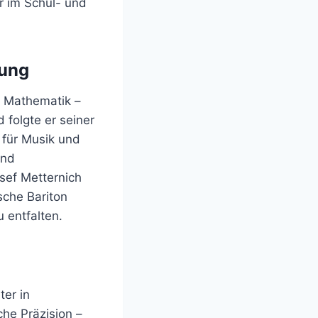
r im Schul- und
dung
r Mathematik –
 folgte er seiner
 für Musik und
und
sef Metternich
sche Bariton
 entfalten.
er in
che Präzision –