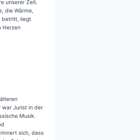
e unserer Zeit.
e, die Wärme,
etritt, liegt
en Herzen
älteren
 war Jurist in der
assische Musik.
nd
innert sich, dass