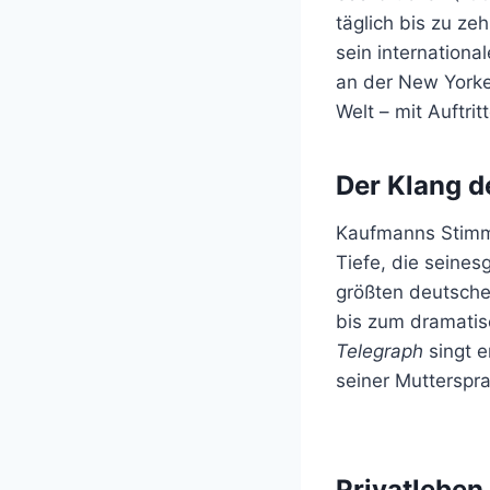
täglich bis zu z
sein internation
an der New Yorke
Welt – mit Auftri
Der Klang d
Kaufmanns Stimme
Tiefe, die seines
größten deutschen
bis zum dramatis
Telegraph
singt e
seiner Mutterspr
Privatleben