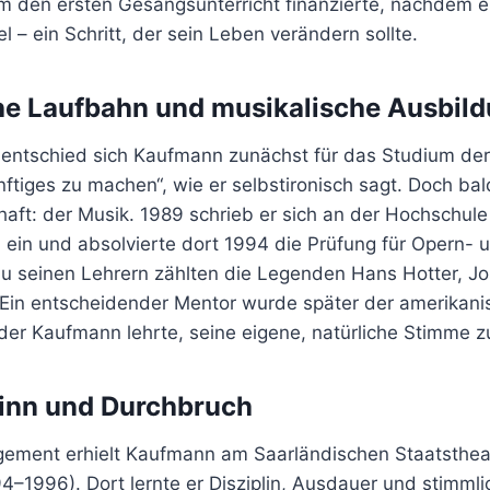
hm den ersten Gesangsunterricht finanzierte, nachdem e
l – ein Schritt, der sein Leben verändern sollte.
e Laufbahn und musikalische Ausbil
entschied sich Kaufmann zunächst für das Studium de
tiges zu machen“, wie er selbstironisch sagt. Doch bald
aft: der Musik. 1989 schrieb er sich an der Hochschule
ein und absolvierte dort 1994 die Prüfung für Opern- 
u seinen Lehrern zählten die Legenden Hans Hotter, Jo
Ein entscheidender Mentor wurde später der amerikani
er Kaufmann lehrte, seine eigene, natürliche Stimme zu
ginn und Durchbruch
gement erhielt Kaufmann am Saarländischen Staatstheat
–1996). Dort lernte er Disziplin, Ausdauer und stimmli