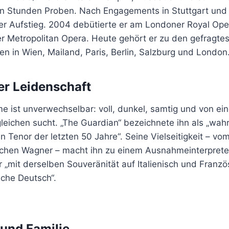
ehn Stunden Proben. Nach Engagements in Stuttgart und
aler Aufstieg. 2004 debütierte er am Londoner Royal Op
r Metropolitan Opera. Heute gehört er zu den gefragte
tten in Wien, Mailand, Paris, Berlin, Salzburg und London
er Leidenschaft
 ist unverwechselbar: voll, dunkel, samtig und von ei
gleichen sucht. „The Guardian“ bezeichnete ihn als „wahr
 Tenor der letzten 50 Jahre“. Seine Vielseitigkeit – vo
chen Wagner – macht ihn zu einem Ausnahmeinterprete
r „mit derselben Souveränität auf Italienisch und Franzö
ache Deutsch“.
 und Familie