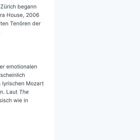
 Zürich begann
era House, 2006
sten Tenören der
.
ner emotionalen
scheinlich
m lyrischen Mozart
n. Laut
The
sisch wie in