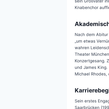
sein Großvater i
Knabenchor auffie
Akademisch
Nach dem Abitur 
„um etwas Vernünf
wahren Leidensch
Theater München 
Konzertgesang. Z
und James King. 
Michael Rhodes, d
Karrierebe
Sein erstes Enga
Saarbrücken (1994