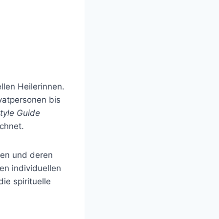
llen Heilerinnen.
vatpersonen bis
style Guide
chnet.
ssen und deren
n individuellen
e spirituelle