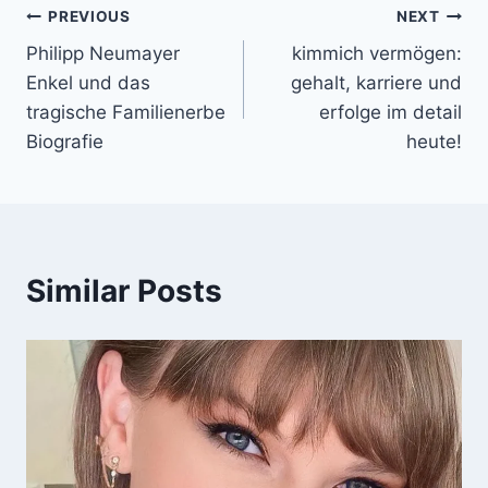
Post
PREVIOUS
NEXT
Philipp Neumayer
kimmich vermögen:
navigation
Enkel und das
gehalt, karriere und
tragische Familienerbe
erfolge im detail
Biografie
heute!
Similar Posts