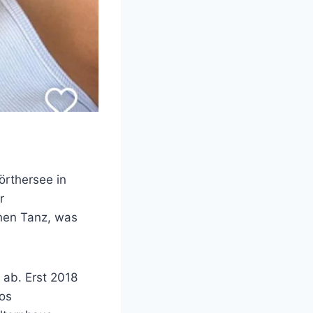
örthersee in
r
schen Tanz, was
 ab. Erst 2018
tos